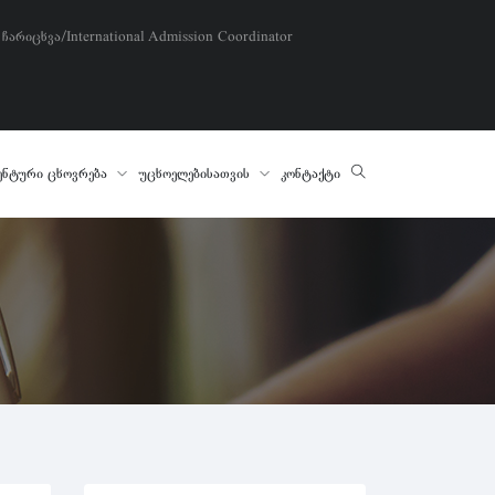
 ჩარიცხვა/International Admission Coordinator
ენტური ცხოვრება
უცხოელებისათვის
კონტაქტი