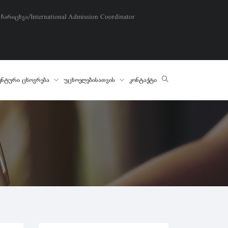
 ჩარიცხვა/International Admission Coordinator
ენტური ცხოვრება
უცხოელებისათვის
კონტაქტი